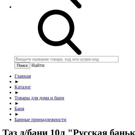
Найти
Главная
►
Каталог
►
Товары для дома и бани
►
Баня
►
Банные принадлежности
Таз д/бани 10л "Русская бань