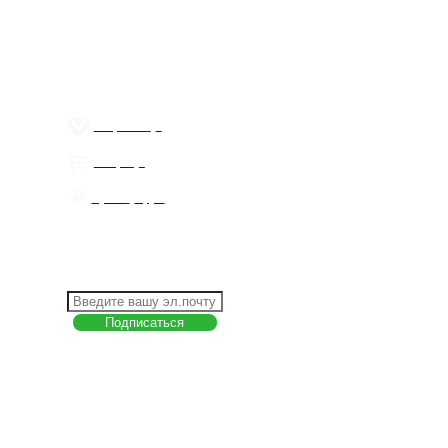
Контакты
Политика обработки персональных данных
Пользовательское соглашение
Товар недели
Цены ниже закупа
ЛИЧНЫЙ КАБИНЕТ
Избранное
0
Товары
0
Сумма
0 руб.
КАК РАБОТАТЬ С САЙТОМ?
ПОДПИСКА НА НОВОСТИ
Меню
О компании
Контакты
Политика обработки персональных данных
Пользовательское соглашение