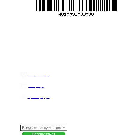
info@mirfermer.ru
Меню
О компании
Контакты
Политика обработки персональных данных
Пользовательское соглашение
Товар недели
Цены ниже закупа
ЛИЧНЫЙ КАБИНЕТ
Избранное
0
Товары
0
Сумма
0 руб.
КАК РАБОТАТЬ С САЙТОМ?
ПОДПИСКА НА НОВОСТИ