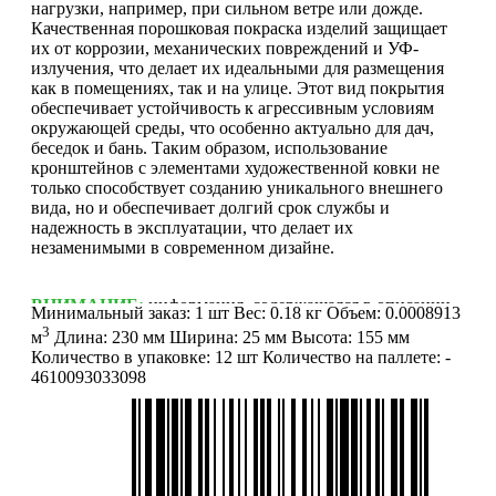
нагрузки, например, при сильном ветре или дожде.
Качественная порошковая покраска изделий защищает
их от коррозии, механических повреждений и УФ-
излучения, что делает их идеальными для размещения
как в помещениях, так и на улице. Этот вид покрытия
обеспечивает устойчивость к агрессивным условиям
окружающей среды, что особенно актуально для дач,
беседок и бань. Таким образом, использование
кронштейнов с элементами художественной ковки не
только способствует созданию уникального внешнего
вида, но и обеспечивает долгий срок службы и
надежность в эксплуатации, что делает их
незаменимыми в современном дизайне.
ВНИМАНИЕ:
информация, содержащаяся в описании
Минимальный заказ:
1 шт
Вес:
0.18 кг
Объем:
0.0008913
товара, является справочной (не является публичной
3
м
Длина:
230 мм
Ширина:
25 мм
Высота:
155 мм
офертой и не попадает под п. 2 ст. 437 ГК РФ).
Количество в упаковке:
12 шт
Количество на паллете:
-
Производитель может изменить характеристики и
4610093033098
внешний вид товара без предварительного уведомления.
Фотографии (изображения) могут отличаться от
действительного вида товара. Для уточнения деталей
обращайтесь к менеджерам. Если Вы нашли неточность
или у Вас есть другие комментарии по описанию
товаров - просьба сообщить нам об этом на почту: