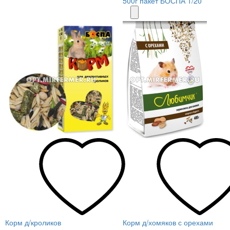
500г пакет БОСПА 1/20
Корм д/кроликов
Корм д/хомяков с орехами