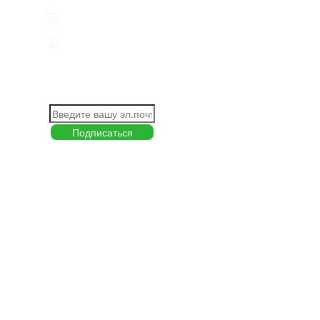
Товары
0
Сумма
0 руб.
КАК РАБОТАТЬ С САЙТОМ?
ПОДПИСКА НА НОВОСТИ
Меню
О компании
Контакты
Политика обработки персональных данных
Пользовательское соглашение
Товар недели
Цены ниже закупа