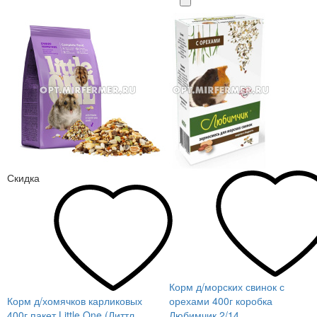
Скидка
Корм д/морских свинок с
Корм д/хомячков карликовых
орехами 400г коробка
400г пакет Little One (Литтл
Любимчик 2/14