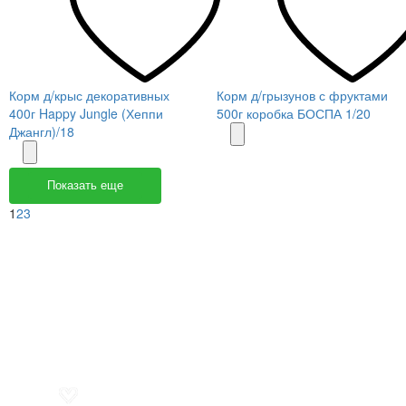
Корм д/крыс декоративных
Корм д/грызунов с фруктами
400г Happy Jungle (Хеппи
500г коробка БОСПА 1/20
Джангл)/18
Показать еще
1
2
3
Меню
О компании
Контакты
Политика обработки персональных данных
Пользовательское соглашение
Товар недели
Цены ниже закупа
ЛИЧНЫЙ КАБИНЕТ
Избранное
0