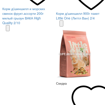
Корм д/шиншилл и морских
свинок фрукт.ассорти 200г
Корм д/шиншилл 900г пакет
милый грызун ВАКА High
Little One (Литтл Ван) 2/4
Quality 2/10
Скидка