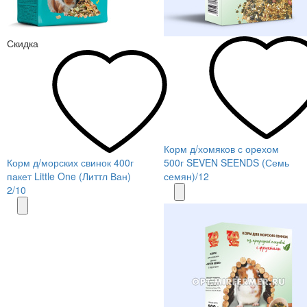
Скидка
Корм д/хомяков с орехом
Корм д/морских свинок 400г
500г SEVEN SEENDS (Семь
пакет Little One (Литтл Ван)
семян)/12
2/10