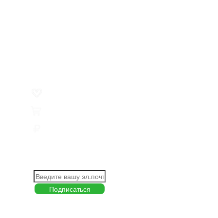
Меню
О компании
Контакты
Политика обработки персональных данных
Пользовательское соглашение
Товар недели
Цены ниже закупа
ЛИЧНЫЙ КАБИНЕТ
Избранное
0
Товары
0
Сумма
0 руб.
КАК РАБОТАТЬ С САЙТОМ?
ПОДПИСКА НА НОВОСТИ
Меню