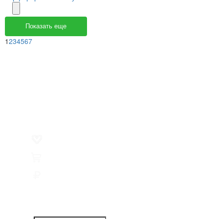
Показать еще
1
2
3
4
5
6
7
Меню
О компании
Контакты
Политика обработки персональных данных
Пользовательское соглашение
Товар недели
Цены ниже закупа
ЛИЧНЫЙ КАБИНЕТ
Избранное
0
Товары
0
Сумма
0 руб.
КАК РАБОТАТЬ С САЙТОМ?
ПОДПИСКА НА НОВОСТИ