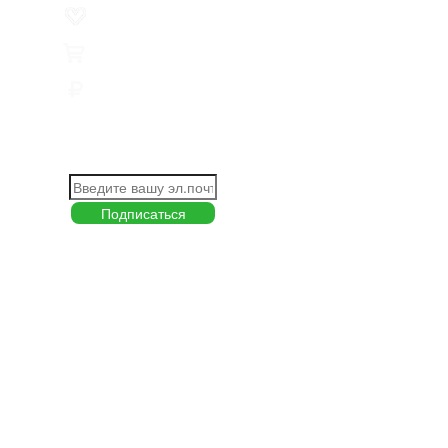
Избранное
0
Товары
0
Сумма
0 руб.
КАК РАБОТАТЬ С САЙТОМ?
ПОДПИСКА НА НОВОСТИ
Меню
О компании
Контакты
Политика обработки персональных данных
Пользовательское соглашение
Товар недели
Цены ниже закупа