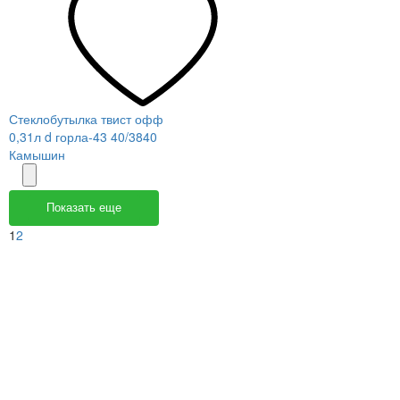
Стеклобутылка твист офф
0,31л d горла-43 40/3840
Камышин
Показать еще
1
2
Меню
О компании
Контакты
Политика обработки персональных данных
Пользовательское соглашение
Товар недели
Цены ниже закупа
ЛИЧНЫЙ КАБИНЕТ