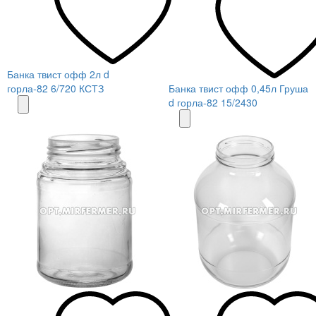
Банка твист офф 2л d
горла-82 6/720 КСТЗ
Банка твист офф 0,45л Груша
d горла-82 15/2430