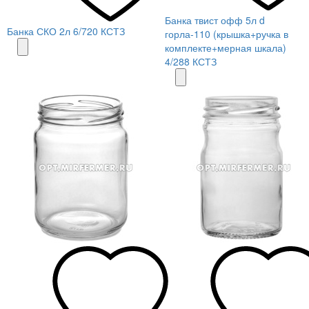
Банка твист офф 5л d
Банка СКО 2л 6/720 КСТЗ
горла-110 (крышка+ручка в
комплекте+мерная шкала)
4/288 КСТЗ