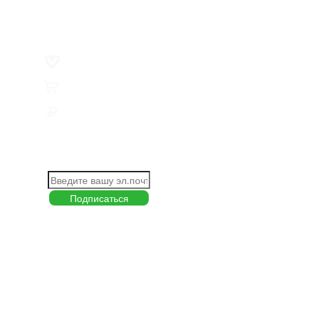
Товар недели
Цены ниже закупа
ЛИЧНЫЙ КАБИНЕТ
Избранное
0
Товары
0
Сумма
0 руб.
КАК РАБОТАТЬ С САЙТОМ?
ПОДПИСКА НА НОВОСТИ
Меню
О компании
Контакты
Политика обработки персональных данных
Пользовательское соглашение
Товар недели