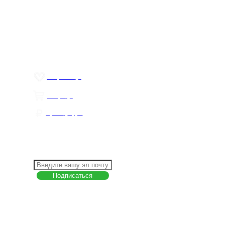
Меню
О компании
Контакты
Политика обработки персональных данных
Пользовательское соглашение
Товар недели
Цены ниже закупа
ЛИЧНЫЙ КАБИНЕТ
Избранное
0
Товары
0
Сумма
0 руб.
КАК РАБОТАТЬ С САЙТОМ?
ПОДПИСКА НА НОВОСТИ
Меню
О компании
Контакты