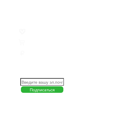
Пользовательское соглашение
Товар недели
Цены ниже закупа
ЛИЧНЫЙ КАБИНЕТ
Избранное
0
Товары
0
Сумма
0 руб.
КАК РАБОТАТЬ С САЙТОМ?
ПОДПИСКА НА НОВОСТИ
Меню
О компании
Контакты
Политика обработки персональных данных
Пользовательское соглашение