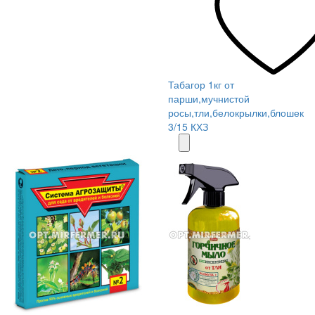
Табагор 1кг от
парши,мучнистой
росы,тли,белокрылки,блошек
3/15 КХЗ