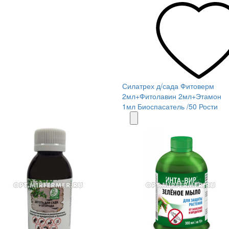
Силатрех д/сада Фитоверм
2мл+Фитолавин 2мл+Этамон
1мл Биоспасатель /50 Рости