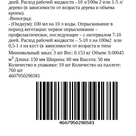
дней. Расход рабочей жидкости –10 л/100м 2 или 1-5 л/
дерево (в зависимости от возраста дерева и объема
кроны).
-Виноград:
- (Оидиум): 100 мл на 10 л воды. Опрыскивание в
период вегетации: первое опрыскивание –
профилактическое, последующие – с интервалом 7-10
дней. Расход рабочей жидкости – 5-10 л на 100м2 или
0,5-1 л на куст (в зависимости от возраста и типа
формировки куста). Опрыскивание в период вегетации.
Минимальный заказ:
3 шт
Вес:
0.153 кг
Объем:
0.00045
- (Паутинные клещи): Опрыскивание в период
3
м
Длина:
150 мм
Ширина:
60 мм
Высота:
50 мм
вегетации. Расход рабочей жидкости – 5-10 л на 100м 2
Количество в упаковке:
19 шт
Количество на паллете:
или 0,5-1 л на куст.
760 шт
4607950296581
Срок безопасного выхода людей на обработанные
пестицидом площади для проведения ручных работ – 3
дня.
РЕКОМЕНДАЦИИ ПО ПРИМЕНЕНИЮ:
Рабочую жидкость готовят непосредственно перед
опрыскиванием и используют в день приготовления.
Отмеряют требуемое количество препарата на одну
заправку опрыскивателя. Бак опрыскивателя на 1/2
заполнить водой, перемешать, залить полную дозу
препарата и долить оставшееся количество воды.