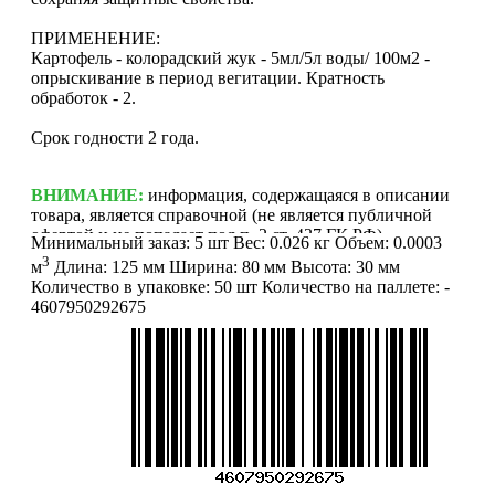
ПРИМЕНЕНИЕ:
Картофель - колорадский жук - 5мл/5л воды/ 100м2 -
опрыскивание в период вегитации. Кратность
обработок - 2.
Срок годности 2 года.
ВНИМАНИЕ:
информация, содержащаяся в описании
товара, является справочной (не является публичной
офертой и не попадает под п. 2 ст. 437 ГК РФ).
Минимальный заказ:
5 шт
Вес:
0.026 кг
Объем:
0.0003
Производитель может изменить характеристики и
3
м
Длина:
125 мм
Ширина:
80 мм
Высота:
30 мм
внешний вид товара без предварительного уведомления.
Количество в упаковке:
50 шт
Количество на паллете:
-
Фотографии (изображения) могут отличаться от
4607950292675
действительного вида товара. Для уточнения деталей
обращайтесь к менеджерам. Если Вы нашли неточность
или у Вас есть другие комментарии по описанию
товаров - просьба сообщить нам об этом на почту:
info@mirfermer.ru