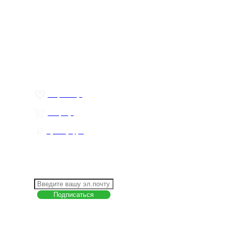
Меню
О компании
Контакты
Политика обработки персональных данных
Пользовательское соглашение
Товар недели
Цены ниже закупа
ЛИЧНЫЙ КАБИНЕТ
Избранное
0
Товары
0
Сумма
0 руб.
КАК РАБОТАТЬ С САЙТОМ?
ПОДПИСКА НА НОВОСТИ
Меню